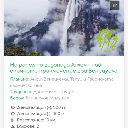
На рапел по водопада Анхел - най-
епичното приключение във Венецуела
Планина:
Анди (Венецуела), Тепуи и Гвианската
планинска земя
Трудност:
Динамичен, Труден
Водач:
Венцислав Милушев
Денивелация (+):
300 м.
Денивелация (-):
300 м.
Разстояние:
10 км.
Върхове:
2