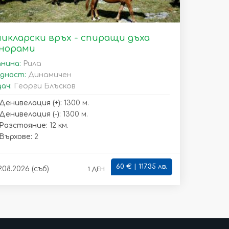
икларски връх - спиращи дъха
норами
нина:
Рила
дност:
Динамичен
ач:
Георги Блъсков
Денивелация (+):
1300 м.
Денивелация (-):
1300 м.
Разстояние:
12 км.
Върхове:
2
60 € | 117.35 лв.
1 ден
.08.2026 (съб)