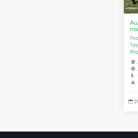
Аш
па
Пла
Тру
Вод
29