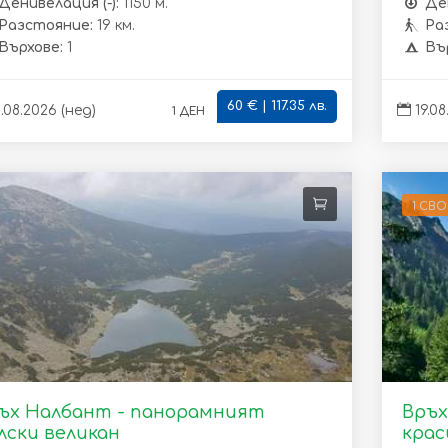
Денивелация (-):
1150 м.
Ден
Разстояние:
19 км.
Ра
Върхове:
1
Въ
60 € | 117.35 лв.
1 ден
.08.2026 (нед)
19.08
1 СВ
ъх Налбант - панорамният
Връх
лски великан
крас