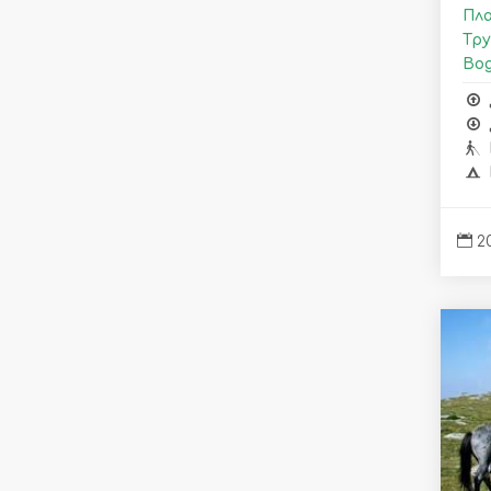
Пла
Тру
Вод
20