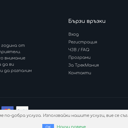
Бързи връзки
Вход
Регистрация
7 година от
ЧЗВ / FAQ
приятели.
Програми
го внимание
 да ви
За ТрекМания
и да разпалим
Контакти
Общи условия
Политика 
 по-добра услуга. Използвайки нашите услуги, вие се съг
© 2017-2026 ТрекМания
Научи повече
ОК