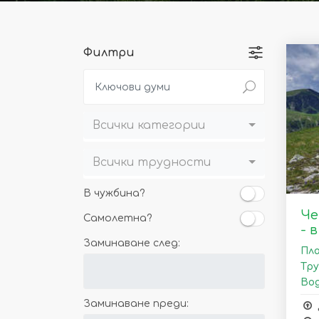
Филтри
Всички категории
Всички трудности
В чужбина?
Че
Самолетна?
- 
Заминаване след:
Пла
Тру
Вод
Заминаване преди: