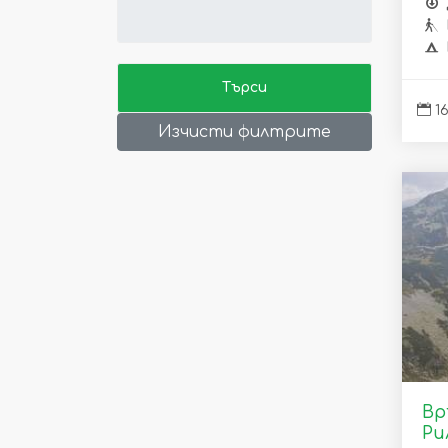
16
Изчисти филтрите
Вр
Ри