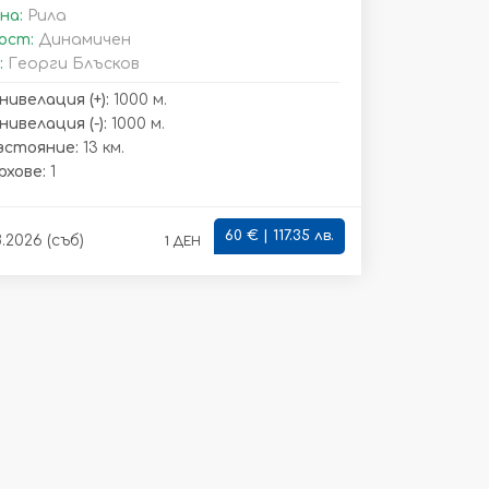
на:
Рила
ост:
Динамичен
:
Георги Блъсков
нивелация (+):
1000 м.
ивелация (-):
1000 м.
зстояние:
13 км.
рхове:
1
60 € | 117.35 лв.
1 ден
.2026 (съб)