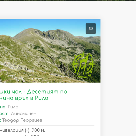
ки чал - Десетият по
чина връх в Рила
на:
Рила
ост:
Динамичен
:
Теодор Георгиев
нивелация (+):
900 м.