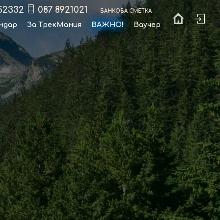
52332
087 8921021
Банкова сметка
ндар
За ТрекМания
ВАЖНО!
Ваучер