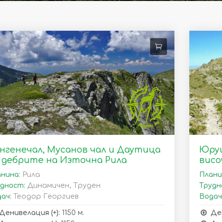
нгенечал, Мусанов чал и Даутица
Юруш
в дебрите на Източна Рила
висо
нина:
Рила
Плани
дност:
Динамичен, Труден
Трудн
ач:
Теодор Георгиев
Водач
Денивелация (+):
1150 м.
Де