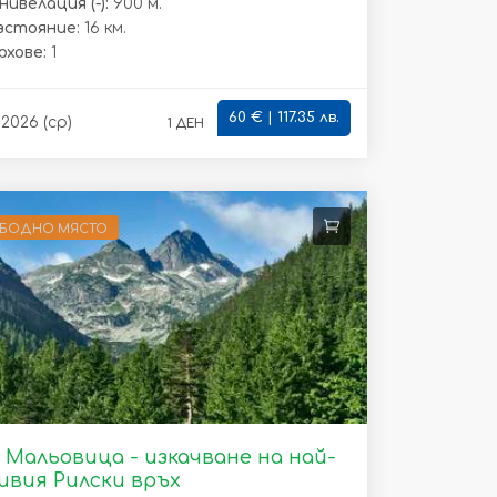
ивелация (-):
900 м.
зстояние:
16 км.
рхове:
1
60 € | 117.35 лв.
1 ден
.2026 (ср)
ОБОДНО МЯСТО
 Мальовица - изкачване на най-
ивия Рилски връх