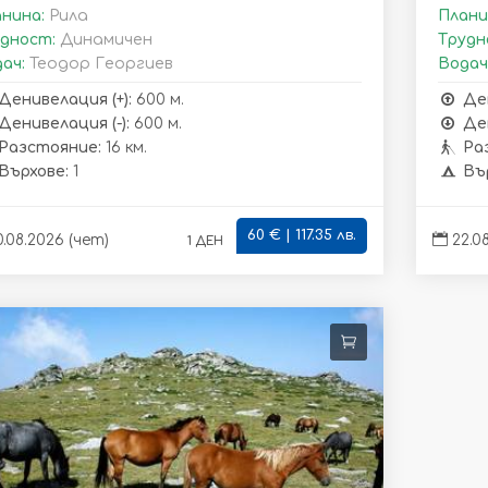
нина:
Рила
Плани
дност:
Динамичен
Трудн
ач:
Теодор Георгиев
Водач
Денивелация (+):
600 м.
Де
Денивелация (-):
600 м.
Ден
Разстояние:
16 км.
Ра
Върхове:
1
Въ
60 € | 117.35 лв.
1 ден
.08.2026 (чет)
22.08