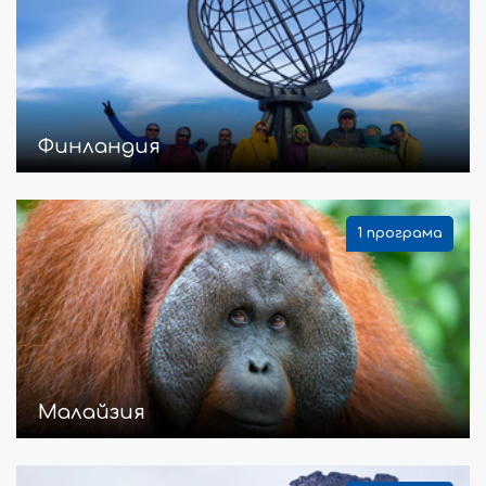
Финландия
1 програма
Малайзия