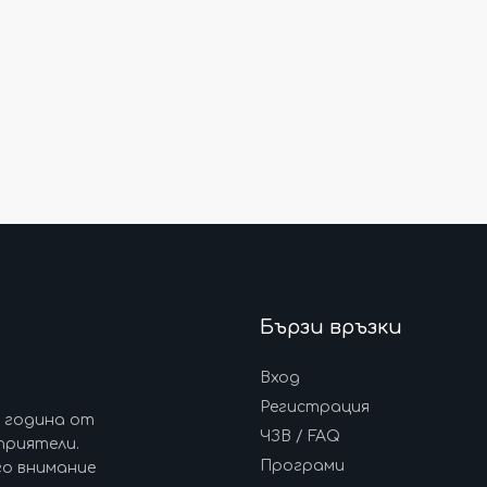
Бързи връзки
Вход
Регистрация
7 година от
ЧЗВ / FAQ
приятели.
Програми
го внимание