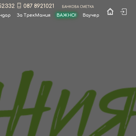
52332
087 8921021
Банкова сметка
ндар
За ТрекМания
ВАЖНО!
Ваучер