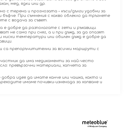
ан, мед, ядки или др.
но с терена и прогнозата – къси/дълги удобни за
и бъфче. При съмнения с какво облекло да тръгнете
ете с водача за съвет.
а е добре да разполагате с гети и ръкавици.
ат не само при сняг, а и при дъжд, за да опазят
и ниски температури или обилен дъжд е добре да
авици.
и са препоръчитителни за всички маршрути с
участник да има медикаменти за най-често
сло: превързочни материали, хапчета за
е добра идея да имате канче или чашка, както и
преходите имаме почивки-изненада за хапване и