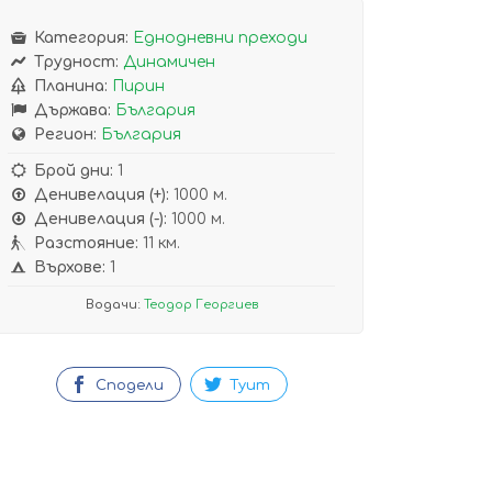
Категория:
Еднодневни преходи
Трудност:
Динамичен
Планина:
Пирин
Държава:
България
Регион:
България
Брой дни:
1
Денивелация (+):
1000 м.
Денивелация (-):
1000 м.
Разстояние:
11 км.
Върхове:
1
Водачи:
Теодор Георгиев
Сподели
Туит