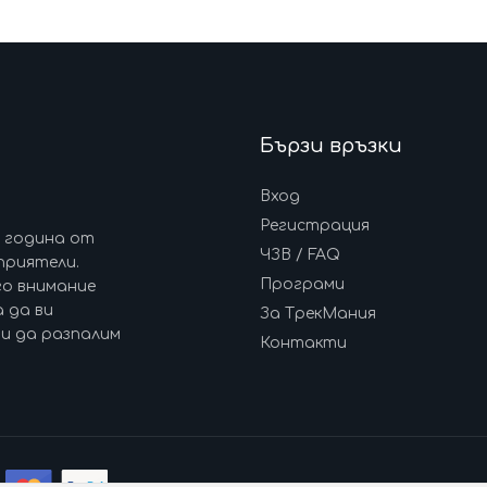
Бързи връзки
Вход
Регистрация
7 година от
ЧЗВ / FAQ
приятели.
Програми
го внимание
 да ви
За ТрекМания
и да разпалим
Контакти