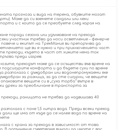
ната прогноза и вида на терена, обувките могат
рти). Може да си вземете сандали или леки
орта и с които да се преобуете след карая на
ване поради сезона или удължаване на прехода
еки участник трябва да носи осветление – фенерче
 повече и екипът на ТрекМания ви препоръчва да
светлението ще ви е нужно и при приключенията част
те преходи, където в част от хижите няма ток
тръгва преди изгрев.
нозите, преходът може да се осъществи във време на
се подсигурите комфорта и да бъдете сухи по време
да разполага с дъждобран или водонепромукаеми яке
дъждобран за разница, за да сте сигурни, че вещите
опаковате вещите си в „суха торба“ вътре в
хи дрехи за преобличане в транспорта за
 преходи, раницата не трябва да надвишава 40
 разполага с поне 1,5 литра вода. Преди всеки преход
 дали ще има от къде да се налее вода по време на
нете.
олага с храна за прехода в зависимост от това
а. В допълнение съветваме винаги да имате с вас