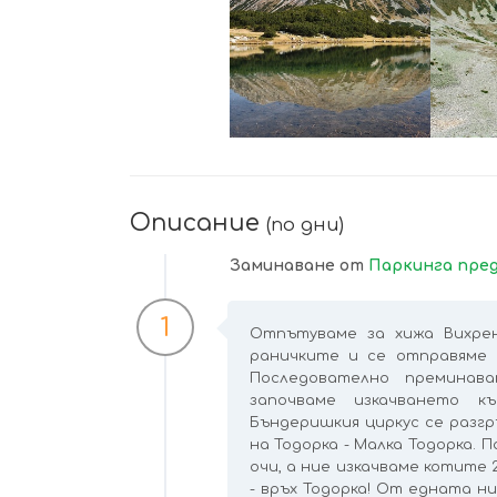
УВЕЛИЧИ
Описание
(по дни)
Заминаване от
Паркинга пред
1
Отпътуваме за хижа Вихрен
раничките и се отправяме 
Последователно премина
започваме изкачването к
Бъндеришкия циркус се разгр
на Тодорка - Малка Тодорка.
очи, а ние изкачваме котите 
- връх Тодорка! От едната н