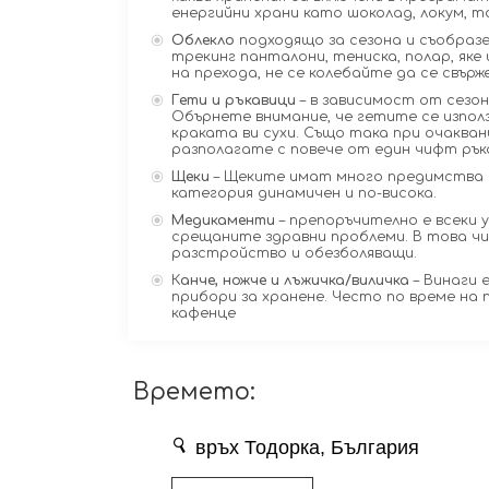
енергийни храни като шоколад, локум, тах
Облекло
подходящо за сезона и съобразе
трекинг панталони, тениска, полар, яке 
на прехода, не се колебайте да се свърж
Гети и ръкавици
– в зависимост от сезон
Обърнете внимание, че гетите се използв
краката ви сухи. Също така при очакван
разполагате с повече от един чифт рък
Щеки
– Щеките имат много предимства 
категория динамичен и по-висока.
Медикаменти
– препоръчително е всеки 
срещаните здравни проблеми. В това чи
разстройство и обезболяващи.
К
анче, ножче и лъжичка/виличка
– Винаги 
прибори за хранене. Често по време на 
кафенце
Времето: