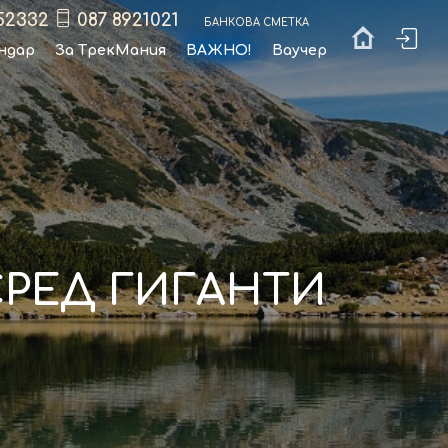
52332
087 8921021
Банкова сметка
ндар
За ТрекМания
ВАЖНО!
Ваучер
СРЕД ГИГАНТИ