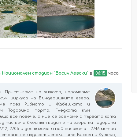
УВЕЛИЧИ
УВЕЛИЧИ
 Национален стадион "Васил Левски"
в
06:15
часа
. Пристигаме на хижата, нарамваме
към циркуса на Бъндеришките езера.
ваме през Рибното и Жабешкото и
ъм Тодорина порта. Гледката към
ъща все повече, а ние се заемаме с първата кота
 Под нас вече блестят водите на езерата Тодорини
2712, 2705 и достигаме и най-високата - 2746 метра
и страна се издигат исполините Вихрен и Кутело,