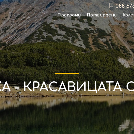
088 67
Програми
Потвърдени
Кале
А - КРАСАВИЦАТА 