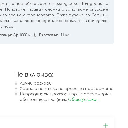
ежан, а ние обхващаме с поглед целия Бъндеришки
ие! Почиваме, правим снимки и започваме спускане
 за среща с транспорта. Отпътуваме за София и
бием в изпитано заведение за заслужена почерпка.
0 часа.
елация (-):
1000 м.
Разстояние:
11 км.
Не включва:
Лични разходи
Храни и напитки по време на програмата
Непредвидени разходи при форсмажорни
обстоятелства (виж:
Общи условия
)