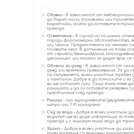
Обувки
– В зависимост от метеорологич
да бъдат ниски (половинки или тричетвъ
маратонки, които да оставите в трансп
прехода.
Осветление
– В случай на по-ранно стъм
поради форсмажорни обстоятелства, вс
или челник. Предимствата на челника са
ползвате него. В допълнение на това о
от серията КемпингМания, многодневни
денонощно или когато за даден връх се 
Облекло за дъжд
– В зависимост от прог
дъжд или временни превалявания. За да 
на пътуването, всеки участник трябва 
и панталон. Добре е да помислите и за 
ви ще останат сухи. Също така може да 
раницата и да си оставите резервни су
преобличане след прехода.
Раница
– при еднодневните/двудневните
литра или 7-10 килограма.
Съд за вода
– Добре е всеки участник да
водачът ще ви даде информация за това
прехода и с минимум колко вода да тръг
Храна
– Добре е всеки участник да разп
какви хранения са включени в програмат