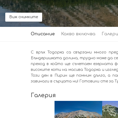
Виж снимките
Описание
Какво включва
Галер
С връх Тодорка са свързани много пре
Бъндеришката долина, трудно може да се
преход в който ще съчетаем езерната фе
високите коти на масива Тодорка и изгле
Този ден в Пирин ще помним дълго, а 
завинаги в сърцата ни! Готовили сте за 
Галерия