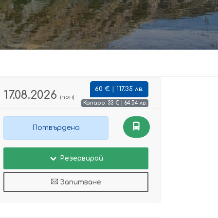
60 € | 117.35 лв.
17.08.2026
(пон)
Капаро: 33 € | 64.54 лв.
Потвърдена
Резервирай
Запитване