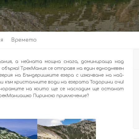
ия
Времето
дания, а нейната мощна снага, доминираща над
 обърка! ТрекМания се отправя на един еднодневен
ерия на Бъндеришките езера с изкачване на най-
ди към кристалните води на езерата Тодорини очи!
панорамите на които ще се насладим ще останат
ТрекМаниашко Пиринско приключение?