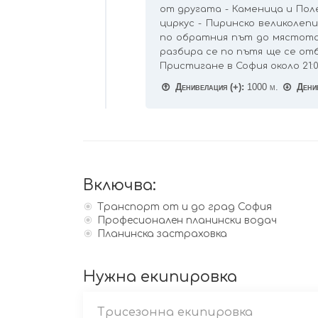
от другата - Каменица и Пол
циркус - Пиринско великолеп
по обратния път до мястото
разбира се по пътя ще се от
Пристигане в София около 21:0
Денивелация (+):
1000 м.
Денив
Включва:
Транспорт от и до град София
Професионален планински водач
Планинска застраховка
Нужна екипировка
Трисезонна екипировка