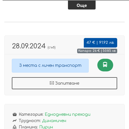
47 € | 91.92 лв.
28.09.2024
(съб)
Капаро: 26 € | 50.85 лв.
3 места с личен транспорт
Запитване
Категория:
Еднодневни преходи
Трудност:
Динамичен
Планина:
Пирин