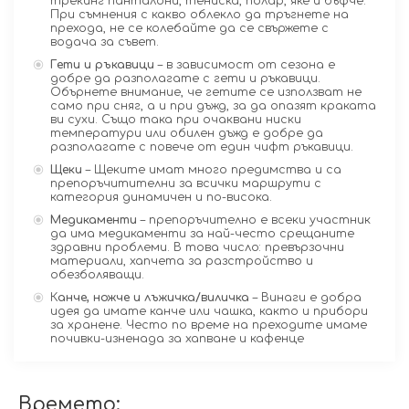
трекинг панталони, тениска, полар, яке и бъфче.
При съмнения с какво облекло да тръгнете на
прехода, не се колебайте да се свържете с
водача за съвет.
Гети и ръкавици
– в зависимост от сезона е
добре да разполагате с гети и ръкавици.
Обърнете внимание, че гетите се използват не
само при сняг, а и при дъжд, за да опазят краката
ви сухи. Също така при очаквани ниски
температури или обилен дъжд е добре да
разполагате с повече от един чифт ръкавици.
Щеки
– Щеките имат много предимства и са
препоръчитителни за всички маршрути с
категория динамичен и по-висока.
Медикаменти
– препоръчително е всеки участник
да има медикаменти за най-често срещаните
здравни проблеми. В това число: превързочни
материали, хапчета за разстройство и
обезболяващи.
К
анче, ножче и лъжичка/виличка
– Винаги е добра
идея да имате канче или чашка, както и прибори
за хранене. Често по време на преходите имаме
почивки-изненада за хапване и кафенце
Времето: