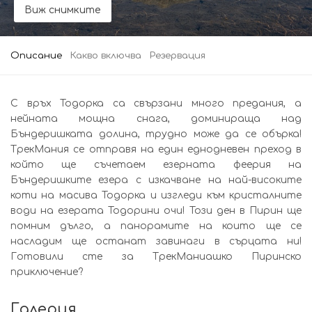
Виж снимките
Описание
Какво включва
Резервация
С връх Тодорка са свързани много предания, а
нейната мощна снага, доминираща над
Бъндеришката долина, трудно може да се обърка!
ТрекМания се отправя на един еднодневен преход в
който ще съчетаем езерната феерия на
Бъндеришките езера с изкачване на най-високите
коти на масива Тодорка и изгледи към кристалните
води на езерата Тодорини очи! Този ден в Пирин ще
помним дълго, а панорамите на които ще се
насладим ще останат завинаги в сърцата ни!
Готовили сте за ТрекМаниашко Пиринско
приключение?
Галерия