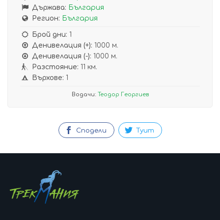
Държава:
България
Регион:
България
Брой дни:
1
Денивелация (+):
1000 м.
Денивелация (-):
1000 м.
Разстояние:
11 км.
Върхове:
1
Водачи:
Теодор Георгиев
Сподели
Туит