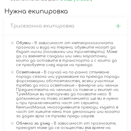
Нужна екипировка
Трисезонна екипировка
Обувки
– В зависимост от метеорологичната
прогноза и вида на терена, обувките могат да
бъдат ниски (половинки или тричетвърти). Може
да си вземете сандали или леки маратонки,
които да оставите в транспорта и с които да
се преобуете след карая на прехода.
Осветление
– В случай на по-ранно стъмване
поради сезона или удължаване на прехода поради
форсмажорни обстоятелства, всеки участник
трябва да носи осветление – фенерче или челник.
Предимствата на челника са повече и екипът на
ТрекМания ви препоръчва да ползвате него. В
допълнение на това осветлението ще ви е нужно
и при приключенията част от серията
КемпингМания, многодневните преходи, където в
част от хижите няма ток денонощно или когато
за даден връх се тръгва преди изгрев.
Облекло за дъжд
– В зависимост от прогнозите,
преходът може да се осъществи във време на