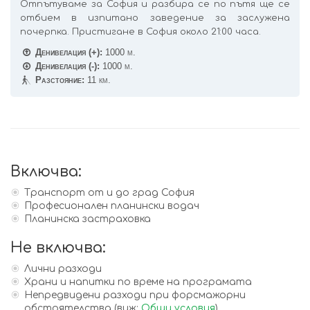
Отпътуваме за София и разбира се по пътя ще се
отбием в изпитано заведение за заслужена
почерпка. Пристигане в София около 21:00 часа.
Денивелация (+):
1000 м.
Денивелация (-):
1000 м.
Разстояние:
11 км.
Включва:
Транспорт от и до град София
Професионален планински водач
Планинска застраховка
Не включва:
Лични разходи
Храни и напитки по време на програмата
Непредвидени разходи при форсмажорни
обстоятелства (виж:
Общи условия
)