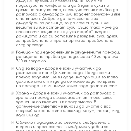
дъжд или временни превалявания. За да се
подсигурите комфорта и да бъдете сухи по
време на пътуването, всеки участник трябва да
разполага с дъждобран или водонепромукаеми яке
и панталон. Добре е да помислите и за
дъждобран за разница, за да сте сигурни, че
вещите ви ще останат сухи. Също така може да
опаковате вещите си в „суха торба“ вътре в
раницата и да си оставите резервни сухи дрехи
за преобличане в транспорта за преобличане
след прехода.
Раница
– при еднодневните/двудневните преходи,
раницата не трябва да надвишава 40 литра или
7-10 килограма.
Съд за вода
– Добре е всеки участник да
разполага с поне 1,5 литра вода. Преди всеки
преход водачът ще ви даде информация за това
дали ще има от къде да се налее вода по време
на прехода и с минимум колко вода да тръгнете.
Храна
– Добре е всеки участник да разполага с
храна за прехода в зависимост от това какви
хранения са включени в програмата. В
допълнение съветваме винаги да имате с вас
енергийни храни като шоколад, локум, тахан, мед,
ядки или др.
Облекло
подходящо за сезона и съобразено с
терена и прогнозата – къси/дълги удобни за