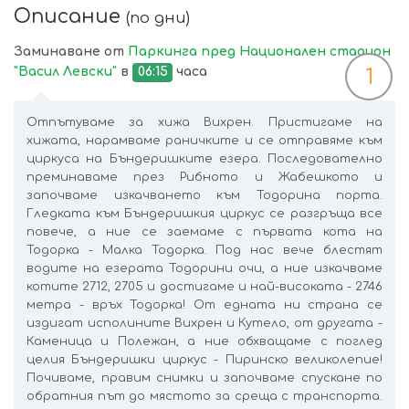
Описание
(по дни)
Заминаване от
Паркинга пред Национален стадион
"Васил Левски"
в
06:15
часа
1
Отпътуваме за хижа Вихрен. Пристигаме на
хижата, нарамваме раничките и се отправяме към
циркуса на Бъндеришките езера. Последователно
преминаваме през Рибното и Жабешкото и
започваме изкачването към Тодорина порта.
Гледката към Бъндеришкия циркус се разгръща все
повече, а ние се заемаме с първата кота на
Тодорка - Малка Тодорка. Под нас вече блестят
водите на езерата Тодорини очи, а ние изкачваме
котите 2712, 2705 и достигаме и най-високата - 2746
метра - връх Тодорка! От едната ни страна се
издигат исполините Вихрен и Кутело, от другата -
Каменица и Полежан, а ние обхващаме с поглед
целия Бъндеришки циркус - Пиринско великолепие!
Почиваме, правим снимки и започваме спускане по
обратния път до мястото за среща с транспорта.