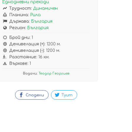
Еднодневни преходи
Трудност:
Динамичен
Планина:
Рила
Държава:
България
Регион:
България
Брой дни:
1
Денивелация (+):
1200 м.
Денивелация (-):
1200 м.
Разстояние:
16 км.
Върхове:
1
Водачи:
Теодор Георгиев
Сподели
Туит