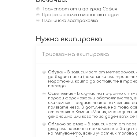
Транспорт от и до град София
Професионален планински водач
Планинска застраховка
Нужна екипировка
Трисезонна екипировка
Обувки
– В зависимост от метеорологич
да бъдат ниски (половинки или тричетвъ
маратонки, които да оставите в трансп
прехода.
Осветление
– В случай на по-ранно стъм
поради форсмажорни обстоятелства, вс
или челник. Предимствата на челника са
ползвате него. В допълнение на това о
от серията КемпингМания, многодневни
денонощно или когато за даден връх се 
Облекло за дъжд
– В зависимост от прог
дъжд или временни превалявания. За да 
на пътуването, всеки участник трябва 