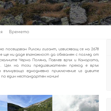
ия
Времето
ко посещаван Рилски гигант, извисяващ се на 2678
 ще ни даде възможност да обхванем с поглед от
калните Черна Поляна, Павлев връх и Канарата,
… Цел на този предизвикателен преход е връх
о вълнуващо еднодневно приключение из дивите
 по един нестандартен начин!