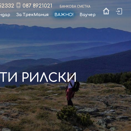
52332
087 8921021
Банкова сметка
ндар
За ТрекМания
ВАЖНО!
Ваучер
ТИ РИЛСКИ