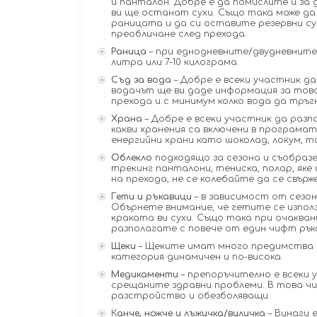
и панталон. Добре е да помислите и за 
ви ще останат сухи. Също така може да 
раницата и да си оставите резервни су
преобличане след прехода.
Раница
– при еднодневните/двудневните
литра или 7-10 килограма.
Съд за вода
– Добре е всеки участник да
водачът ще ви даде информация за това
прехода и с минимум колко вода да тръг
Храна
– Добре е всеки участник да разп
какви хранения са включени в програмат
енергийни храни като шоколад, локум, тах
Облекло
подходящо за сезона и съобразе
трекинг панталони, тениска, полар, яке 
на прехода, не се колебайте да се свърж
Гети и ръкавици
– в зависимост от сезон
Обърнете внимание, че гетите се използв
краката ви сухи. Също така при очакван
разполагате с повече от един чифт рък
Щеки
– Щеките имат много предимства 
категория динамичен и по-висока.
Медикаменти
– препоръчително е всеки 
срещаните здравни проблеми. В това чи
разстройство и обезболяващи.
К
анче, ножче и лъжичка/виличка
– Винаги 