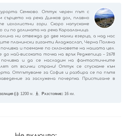
урорта Семково. Оттук черен път с
м сърцето на река Динков дол, плавно
те иглолистни гори. Скоро напускаме
о си по долината на река Карааланица.
лина ни отвежда до две малки езерца, а над нас
ите планински гиганти Аладжаслап, Черна Поляна
а почивка и поемаме по склоновете на нашата цел.
 до най-високата точка на връх Реджепица – 2678
 почивка и да се насладим на фантастичните
алят от всички страни! Оттук се спускаме към
рта. Отпътуваме за София и разбира се по пътя
аведение за заслужена почерпка. Пристигане в
елация (-):
1200 м.
Разстояние:
16 км.
Не включва: