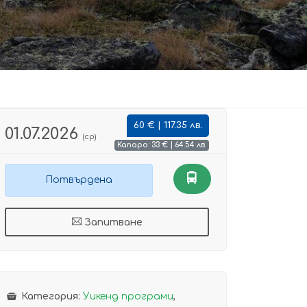
60 € | 117.35 лв.
01.07.2026
(ср)
Капаро: 33 € | 64.54 лв.
Потвърдена
Запитване
Категория:
Уикенд програми
,