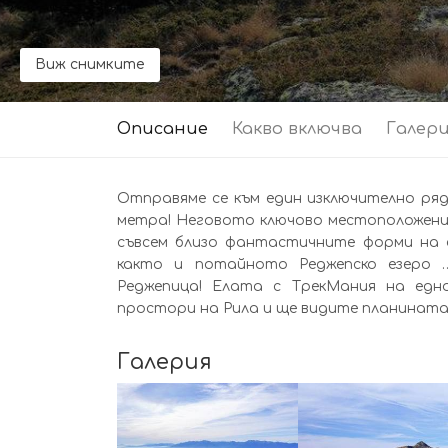
Виж снимките
Описание
Какво включва
Галер
Отправяме се към един изключително ряд
метра! Неговото ключово местоположение
съвсем близо фантастичните форми на с
както и потайното Реджепско езеро 
Реджепица! Елата с ТрекМания на едн
простори на Рила и ще видите планината
Галерия