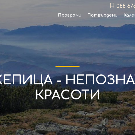
088 67
Програми
Потвърдени
Кале
ЖЕПИЦА - НЕПОЗНА
КРАСОТИ