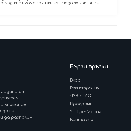
преходите имаме почивки-изненада за хапване и
Бързи връзки
Вход
Регистрация
7 година от
ЧЗВ / FAQ
приятели.
Програми
го внимание
 да ви
За ТрекМания
и да разпалим
Контакти