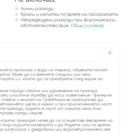
Лични разходи
Храни и напитки по време на програмата
Непредвидени разходи при форсмажорни
обстоятелства (виж:
Общи условия
)
ната прогноза и вида на терена, обувките могат
рти). Може да си вземете сандали или леки
орта и с които да се преобуете след карая на
ване поради сезона или удължаване на прехода
еки участник трябва да носи осветление – фенерче
 повече и екипът на ТрекМания ви препоръчва да
светлението ще ви е нужно и при приключенията част
те преходи, където в част от хижите няма ток
тръгва преди изгрев.
нозите, преходът може да се осъществи във време на
се подсигурите комфорта и да бъдете сухи по време
да разполага с дъждобран или водонепромукаеми яке