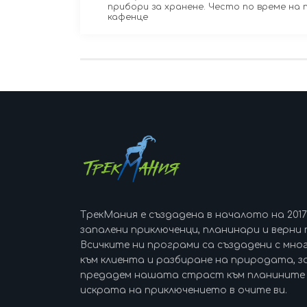
прибори за хранене. Често по време на 
кафенце
ТрекМания е създадена в началото на 201
запалени приключенци, планинари и верни 
Всичките ни програми са създадени с мно
към клиента и разбиране на природата, за
предадем нашата страст към планините 
искрата на приключението в очите ви.