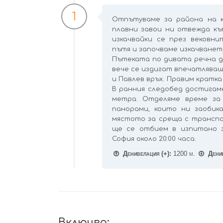
1
Отпътуваме за района на к
плавни завои ни отвежда къ
изкачвайки се през вековни
пътя и започваме изкачванет
Пътеката по дивата речна до
вече се издигат впечатляващ
и Павлев връх. Правим кратк
В ранния следобед достигаме
метра. Отделяме време за
панорами, които ни заобик
мястото за среща с транспо
ще се отбием в изпитано з
София около 20:00 часа.
Денивелация (+):
1200 м.
Денив
Включва: