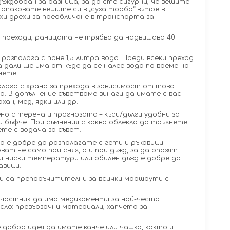
дъждобран за разница, за да сте сигурни, че вещите
опаковате вещите си в „суха торба“ вътре в
хи дрехи за преобличане в транспорта за
 преходи, раницата не трябва да надвишава 40
 разполага с поне 1,5 литра вода. Преди всеки преход
 дали ще има от къде да се налее вода по време на
нете.
олага с храна за прехода в зависимост от това
а. В допълнение съветваме винаги да имате с вас
ан, мед, ядки или др.
но с терена и прогнозата – къси/дълги удобни за
и бъфче. При съмнения с какво облекло да тръгнете
ете с водача за съвет.
а е добре да разполагате с гети и ръкавици.
ат не само при сняг, а и при дъжд, за да опазят
и ниски температури или обилен дъжд е добре да
авици.
и са препоръчитителни за всички маршрути с
участник да има медикаменти за най-често
сло: превързочни материали, хапчета за
е добра идея да имате канче или чашка, както и