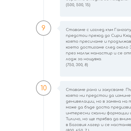
(500, 500, 15)
9
Ставаме с изглед към Гангапур
предстои преход до Сири Кха
която пресичаме и продължав
което достигаме след около 
през малък манастир и се от
лодж за нощувка.
(750, 300, 8)
10
Ставаме рано и закусваме. Пъ
която ни предстои да измине
денивелации, но в замяна на
може да бъде доста предизв
интересни скални формации и
Тиличо, но ще трябва да вни
в Базовия лагер и се настаня
(800, 650, 7 )