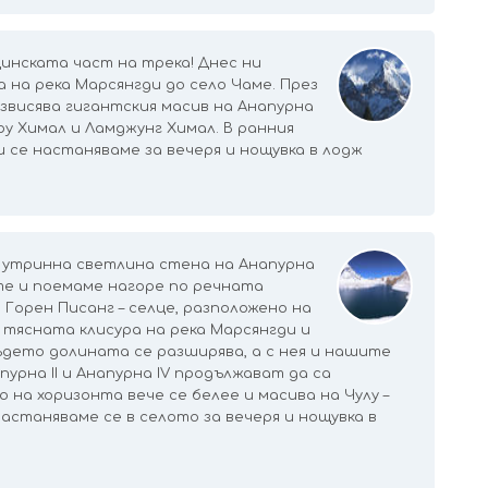
щинската част на трека! Днес ни
 на река Марсянгди до село Чаме. През
извисява гигантския масив на Анапурна
ру Химал и Ламджунг Химал. В ранния
 се настаняваме за вечеря и нощувка в лодж
 утринна светлина стена на Анапурна
ите и поемаме нагоре по речната
 Горен Писанг – селце, разположено на
е тясната клисура на река Марсянгди и
ъдето долината се разширява, а с нея и нашите
урна II и Анапурна IV продължават да са
о на хоризонта вече се белее и масива на Чулу –
астаняваме се в селото за вечеря и нощувка в