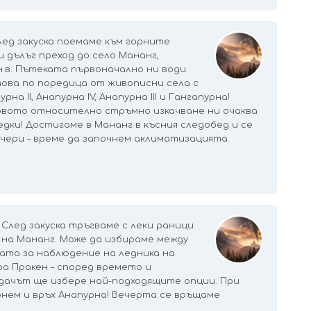
лед закуска поемаме към горните
 дълъг преход до село Мананг,
н.в. Пътеката първоначално ни води
това по поредица от живописни села с
а II, Анапурна IV, Анапурна III и Гангапурна!
ървото относително стръмно изкачване ни очаква
дки! Достигаме в Мананг в късния следобед и се
ечери – време да започнем аклиматизацията.
 След закуска тръгваме с леки раници
на Мананг. Може да избираме между
ата за наблюдение на ледника на
ра Пракен – според времето и
дачът ще избере най-подходящите опции. При
рнем и връх Анапурна! Вечерта се връщаме