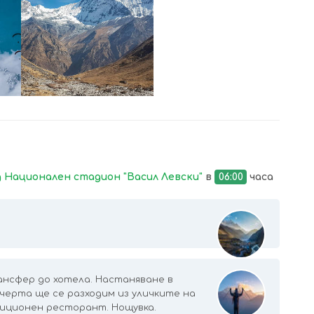
УВЕЛИЧИ
 Национален стадион "Васил Левски"
в
06:00
часа
нсфер до хотела. Настаняване в
ечерта ще се разходим из уличките на
иционен ресторант. Нощувка.