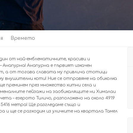
ия
Времето
един от най-емблематичните, красиви и
 Анапурна! Анапурна е първият изкачен
ест, а от тогава славата му привлича стотици
му внушителни коти! Ние се отправяме на обиколка
 ще преминем през множество китни села и
оменалните пейзажи на заобикалящите ни Хималаи
ета – езерото Тиличо, разположено на около 4919
 5416 метра! Ще разгледаме също и
а и ще се разходим из уличките на квартала Тамел