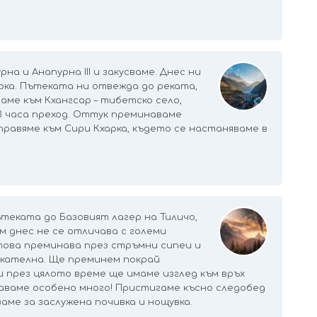
на и Анапурна III и закусваме. Днес ни
рка. Пътеката ни отвежда до реката,
аме към Кхангсар – тибетско село,
3 часа преход. Оттук преминаваме
правяме към Сири Кхарка, където се настаняваме в
теката до Базовият лагер на Тиличо,
м днес не се отличава с големи
 това преминава през стръмни сипеи и
икателна. Ще преминем покрай
 през цялото време ще имаме изглед към връх
маваме особено много! Пристигаме късно следобед
ваме за заслужена почивка и нощувка.