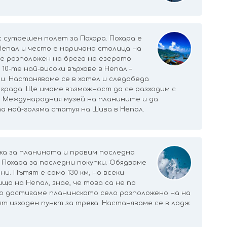
 сутрешен полет за Похара. Похара е
Непал и често е наричана столица на
е разположен на брега на езерото
10-те най-високи върхове в Непал –
и. Настаняваме се в хотел и следобеда
 града. Ще имаме възможност да се разходим с
м Международния музей на планините и да
 най-голяма статуя на Шива в Непал.
ажа за планината и правим последна
 Похара за последни покупки. Обядваме
и. Пътят е само 130 км, но всеки
а на Непал, знае, че това са не по
ер достигаме планинското село разположено на на
ият изходен пункт за трека. Настаняваме се в лодж