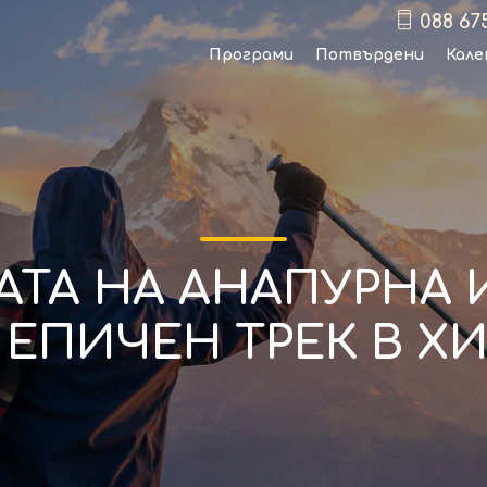
088 67
Програми
Потвърдени
Кале
ТА НА АНАПУРНА 
 ЕПИЧЕН ТРЕК В Х