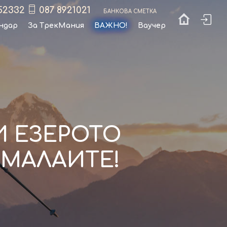
52332
087 8921021
Банкова сметка
ндар
За ТрекМания
ВАЖНО!
Ваучер
И ЕЗЕРОТО
ИМАЛАИТЕ!