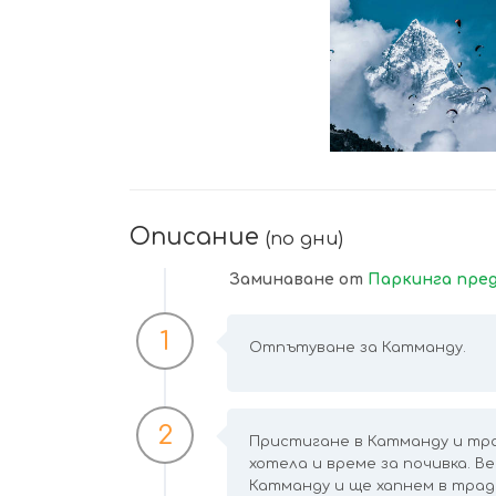
УВЕЛИЧИ
Описание
(по дни)
Заминаване от
Паркинга пред
1
Отпътуване за Катманду.
2
Пристигане в Катманду и тра
хотела и време за почивка. В
Катманду и ще хапнем в трад