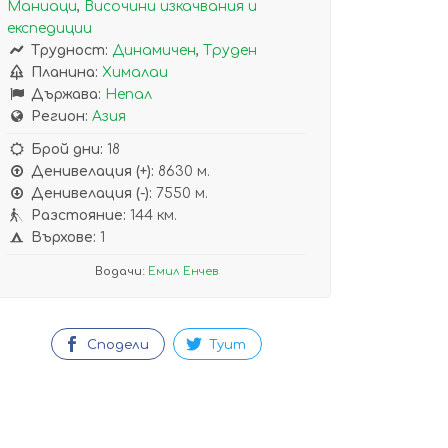
Маниаци
,
Височини изкачвания и
експедиции
Трудност:
Динамичен
,
Труден
Планина:
Хималаи
Държава:
Непал
Регион:
Азия
Брой дни:
18
Денивелация (+):
8630 м.
Денивелация (-):
7550 м.
Разстояние:
144 км.
Върхове:
1
Водачи:
Емил Енчев
Сподели
Туит