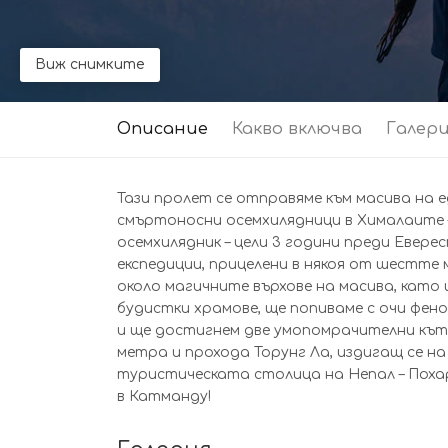
Виж снимките
Описание
Какво включва
Галер
Тази пролет се отправяме към масива на 
смъртоносни осемхилядници в Хималаите –
осемхилядник – цели 3 години преди Евер
експедиции, прицелени в някоя от шестте 
около магичните върхове на масива, като
будистки храмове, ще попиваме с очи фен
и ще достигнем две умопомрачителни кътч
метра и прохода Торунг Ла, издигащ се на
туристическата столица на Непал – Похар
в Катманду!