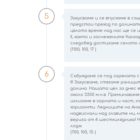
5
Закусваме и се впускаме в съ
предстои преход по долината
цялото време над нас ще се 
II, както и заснежените Канга
следобед достигаме селото и
(1100, 100, 17 )
6
Събуждаме се под огряната с
II! Закусваме, стягаме раниц
долина. Нашата цел за днес е
около 3300 м.н.в. Преминавам
излизаме в горната и част, к
хоризонти. Ледниците на Анап
надвиснали над главите ни, н
верига от 4 шестхилядника! Н
лодж.
(700, 100, 15 )