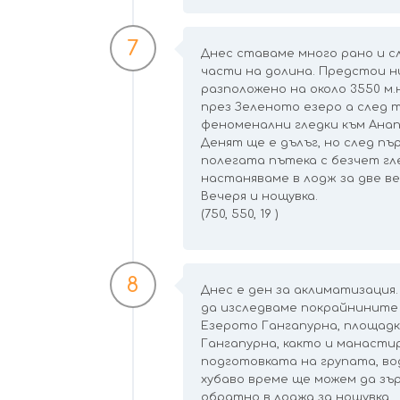
7
Днес ставаме много рано и с
части на долина. Предстои ни
разположено на около 3550 м.
през Зеленото езеро а след 
феноменални гледки към Анапурн
Денят ще е дълъг, но след п
полегата пътека с безчет гле
настаняваме в лодж за две в
Вечеря и нощувка.
(750, 550, 19 )
8
Днес е ден за аклиматизация.
да изследваме покрайнините 
Езерото Гангапурна, площадк
Гангапурна, както и манасти
подготовката на групата, во
хубаво време ще можем да зъ
обратно в лоджа за нощувка.