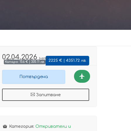
02.04.2026
(чет)
2225 € | 4351.72 лв.
Капаро: 156 € | 305.11 лв.
Потвърдена
Запитване
Категория:
Откриватели и