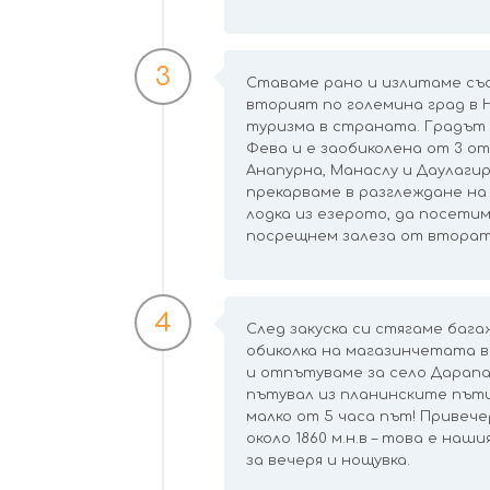
3
Ставаме рано и излитаме със
вторият по големина град в 
туризма в страната. Градът 
Фева и е заобиколена от 3 от 
Анапурна, Манаслу и Даулагир
прекарваме в разглеждане на
лодка из езерото, да посети
посрещнем залеза от втората
4
След закуска си стягаме баг
обиколка на магазинчетата в
и отпътуваме за село Дарапан
пътувал из планинските пътищ
малко от 5 часа път! Привеч
около 1860 м.н.в – това е наш
за вечеря и нощувка.