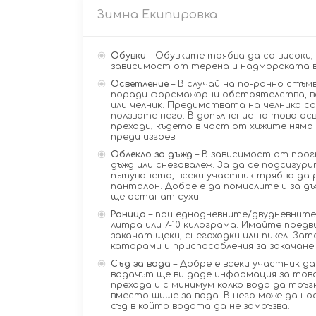
Зимна Екипировка
Обувки
– Обувките трябва да са високи,
зависимост от терена и надморската ви
Осветление
– В случай на по-ранно стъм
поради форсмажорни обстоятелства, вс
или челник. Предимствата на челника са
ползвате него. В допълнение на това о
преходи, където в част от хижите няма
преди изгрев.
Облекло за дъжд
– В зависимост от прог
дъжд или снеговалеж. За да се подсигур
пътуването, всеки участник трябва да 
панталон. Добре е да помислите и за дъ
ще останат сухи.
Раница
– при еднодневните/двудневните
литра или 7-10 килограма. Имайте предв
закачат щеки, снегоходки или пикел. З
катарами и приспособления за закачане
Съд за вода
– Добре е всеки участник да
водачът ще ви даде информация за това
прехода и с минимум колко вода да тръ
вместо шише за вода. В него може да н
съд в който водата да не замръзва.