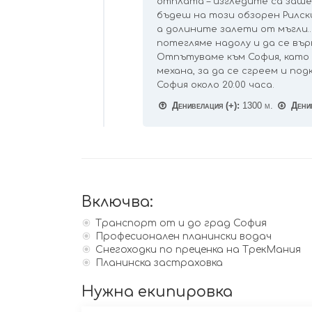
отплата – изгледите са заше
бъдеш на този обзорен Рилски
а долините залети от мъгли… 
потегляме надолу и да се въ
Отпътуваме към София, като 
механа, за да се сгреем и по
София около 20:00 часа.
Денивелация (+):
1300 м.
Денив
Включва:
Транспорт от и до град София
Професионален планински водач
Снегоходки по преценка на ТрекМания
Планинска застраховка
Нужна екипировка