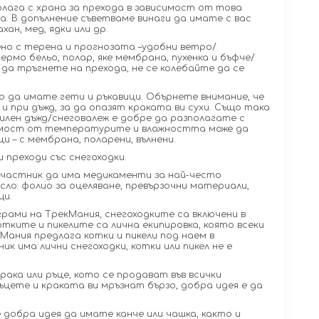
олага с храна за прехода в зависимост от това
а. В допълнение съветваме винаги да имате с вас
ан, мед, ядки или др.
ено с терена и прогнозата –удобни ветро/
рмо бельо, полар, яке мембрана, пухенка и бъфче/
 да тръгнете на прехода, не се колебайте да се
о да имате гети и ръкавици. Обърнете внимание, че
 и при дъжд, за да опазят краката ви сухи. Също така
илен дъжд/снеговалеж е добре да разполагате с
симост от температурите и влажността може да
 – с мембрана, поларени, вълнени.
 преходи със снегоходки.
участник да има медикаменти за най-често
ло: фолио за оцеляване, превързочни материали,
щи.
грами на ТрекМания, снегоходките са включени в
тките и пикелите са лична екипировка, която всеки
Мания предлага котки и пикели под наем в
ик има лични снегоходки, котки или пикел не е
крака или ръце, кото се продават във всички
ръцете и краката ви мръзнат бързо, добра идея е да
е добра идея да имате канче или чашка, както и