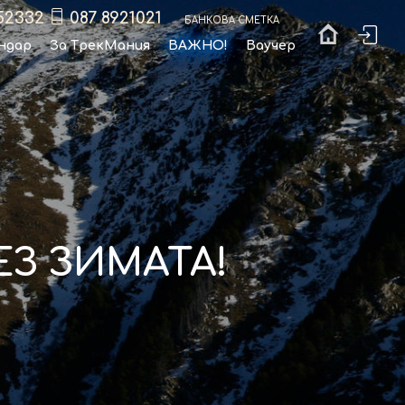
52332
087 8921021
Банкова сметка
ндар
За ТрекМания
ВАЖНО!
Ваучер
З ЗИМАТА!