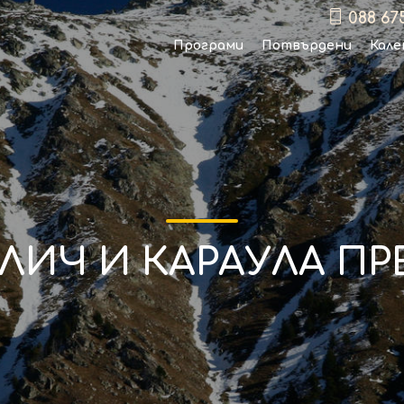
088 67
Програми
Потвърдени
Кале
ИЧ И КАРАУЛА ПРЕ