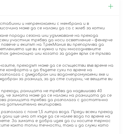
 стабилни и непремокаеми с мембрана и в
сочина може да се наложи да са с жлеб за котки
ване поради сезона или удължаване на прехода
еки участник трябва да носи осветление – фенерче
 повече и екипът на ТрекМания ви препоръчва да
светлението ще ви е нужно и при многодневните
 ток денонощно или когато за даден връх се тръгва
нозите, преходът може да се осъществи във време на
ите комфорта и да бъдете сухи по време на
разполага с дъждобран или водонепромукаеми яке и
ждобран за разница, за да сте сигурни, че вещите ви
 преходи, раницата не трябва да надвишава 40
ид, че зимата може да се наложи на разницата да се
атова раницата трябва да разполага с достатъчно
 на допълнителна екипировка.
 разполага с поне 1,5 литра вода. Преди всеки преход
 дали ще има от къде да се налее вода по време на
гнете. За зимата е добра идея да си носите термос
осите както топли течности, така и да служи като