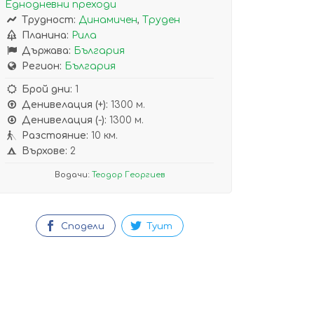
Еднодневни преходи
Трудност:
Динамичен
,
Труден
Планина:
Рила
Държава:
България
Регион:
България
Брой дни:
1
Денивелация (+):
1300 м.
Денивелация (-):
1300 м.
Разстояние:
10 км.
Върхове:
2
Водачи:
Теодор Георгиев
Сподели
Туит