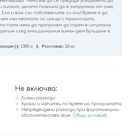
метяващи! Няма как да се предаде усещането да
 гигант, цялата планина да е затрупана от сняг,
Ела и виж със собствените си очи! Време е да
рнем към мястото за среща с транспорта.
по пътя няма да пропуснем да спрем в изпитана
дкрепим след емоционалния зимен ден! Връщане в
елация (-):
1300 м.
Разстояние:
10 км.
Не включва:
Лични разходи
Храни и напитки по време на програмата
Непредвидени разходи при форсмажорни
обстоятелства (виж:
Общи условия
)