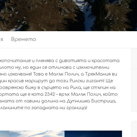
ия
Времето
рахопочитание и пленява с дивотията и красотата
билото му, но един се отличава с изключителни
о изкачване! Това е Малък Полич, а ТрекМания ви
дин красив маршрут до този Рилски гигант! Ще
ровремско бижу в сърцето на Рила, ще стъпим на
ортата ще е кота 2342 – връх Малък Полич, който
таната от лавини долина на Дупнишка Бистрица,
 планините по западната ни граница!