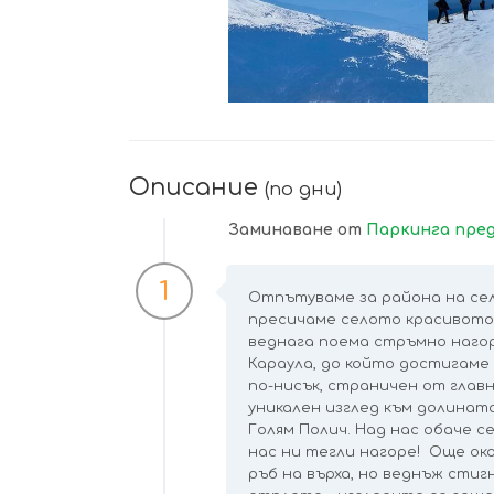
УВЕЛИЧИ
Описание
(по дни)
Заминаване от
Паркинга пред
1
Отпътуваме за района на се
пресичаме селото красивото
веднага поема стръмно нагор
Караула, до който достигаме 
по-нисък, страничен от глав
уникален изглед към долината
Голям Полич. Над нас обаче с
нас ни тегли нагоре! Още ок
ръб на върха, но веднъж стиг