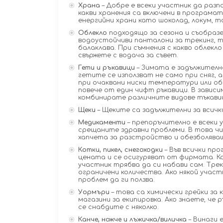
Храна
– Добре е всеки участник да разп
какви хранения са включени в програмат
енергийни храни като шоколад, локум, тах
Облекло
подходящо за сезона и съобраз
водоустойчиви панталони за трекинг, те
балаклава. При съмнения с какво облекло
свържете с водача за съвет.
Гети и ръкавици
– Зимата е задължителн
гетите се използват не само при сняг, а
при очаквани ниски температури или об
повече от един чифт ръкавици. В зави
комбинирате различните видове тъкавици
Щеки
– Щеките са задължителни за всички
Медикаменти
– препоръчително е всеки 
срещаните здравни проблеми. В това чис
хапчета за разстройство и обезболява
Котки, пикел, снегоходки
– Във всички про
цената и се осигуряват от фирмата. Ко
участник трябва да си набави сам. Трек
ограничени количества. Ако някой участн
проблем да ги ползва.
Уормъри
– това са химически грейки за 
магазини за екипировка. Ако знаете, че 
се снабдите с няколко.
Канче, ножче и лъжичка/виличка
– Винаги 