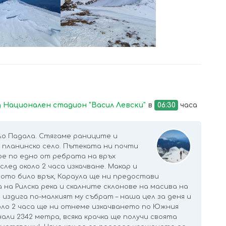
УВЕЛИЧИ
УВЕЛИЧИ
 Национален стадион "Васил Левски"
в
06:30
часа
ло Падала. Стягаме раниците и
 планинско село. Пътеката ни почти
е по едно от ребрата на връх
след около 2 часа изкачване. Макар и
ното било връх, Караула ще ни предостави
 на Рилска река и скалните склонове на масива на
е издига по-малкият му събрат – наша цел за деня и
оло 2 часа ще ни отнеме изкачването по Южния
нали 2342 метра, всяка крачка ще получи своята