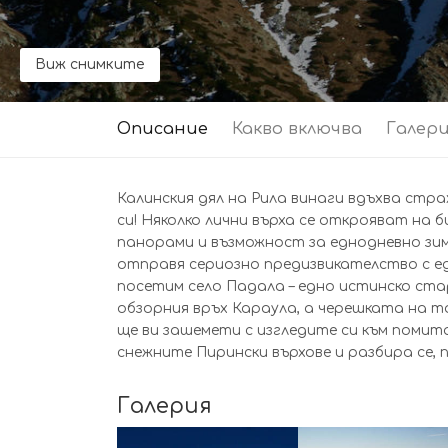
Виж снимките
Описание
Какво включва
Галер
Калинския дял на Рила винаги вдъхва ст
си! Няколко лични върха се открояват на 
панорами и възможност за еднодневно зимн
отправя сериозно предизвикателство с е
посетим село Падала – едно истинско ста
обзорния връх Караула, а черешката на т
ще ви зашемети с изгледите си към поми
снежните Пирински върхове и разбира се,
Галерия