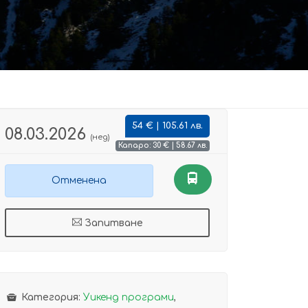
54 € | 105.61 лв.
08.03.2026
(нед)
Капаро: 30 € | 58.67 лв.
Отменена
Запитване
Категория:
Уикенд програми
,