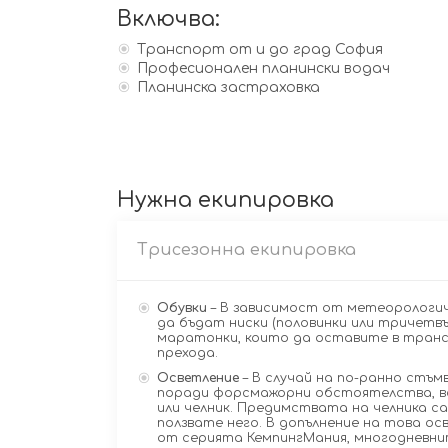
Включва:
Транспорт от и до град София
Професионален планински водач
Планинска застраховка
Нужна екипировка
Трисезонна екипировка
Обувки
– В зависимост от метеорологич
да бъдат ниски (половинки или тричетвъ
маратонки, които да оставите в трансп
прехода.
Осветление
– В случай на по-ранно стъм
поради форсмажорни обстоятелства, вс
или челник. Предимствата на челника са
ползвате него. В допълнение на това о
от серията КемпингМания, многодневни