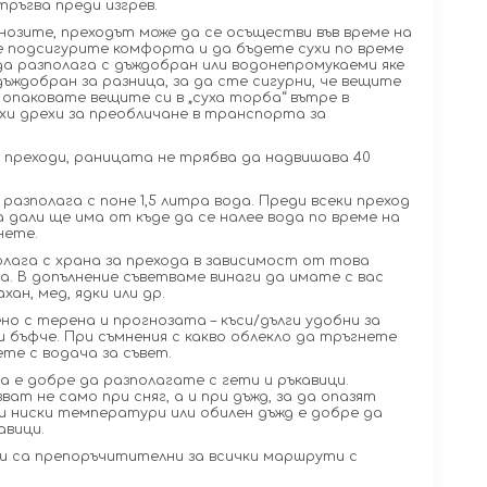
тръгва преди изгрев.
нозите, преходът може да се осъществи във време на
се подсигурите комфорта и да бъдете сухи по време
да разполага с дъждобран или водонепромукаеми яке
дъждобран за разница, за да сте сигурни, че вещите
опаковате вещите си в „суха торба“ вътре в
хи дрехи за преобличане в транспорта за
 преходи, раницата не трябва да надвишава 40
 разполага с поне 1,5 литра вода. Преди всеки преход
 дали ще има от къде да се налее вода по време на
нете.
олага с храна за прехода в зависимост от това
а. В допълнение съветваме винаги да имате с вас
ан, мед, ядки или др.
но с терена и прогнозата – къси/дълги удобни за
и бъфче. При съмнения с какво облекло да тръгнете
ете с водача за съвет.
а е добре да разполагате с гети и ръкавици.
ат не само при сняг, а и при дъжд, за да опазят
и ниски температури или обилен дъжд е добре да
авици.
и са препоръчитителни за всички маршрути с