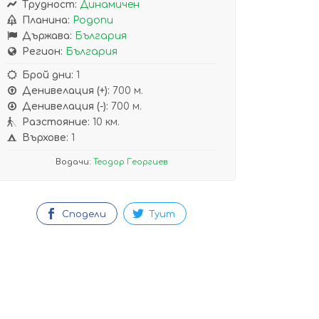
Трудност:
Динамичен
Планина:
Родопи
Държава:
България
Регион:
България
Брой дни:
1
Денивелация (+):
700 м.
Денивелация (-):
700 м.
Разстояние:
10 км.
Върхове:
1
Водачи:
Теодор Георгиев
Сподели
Туит