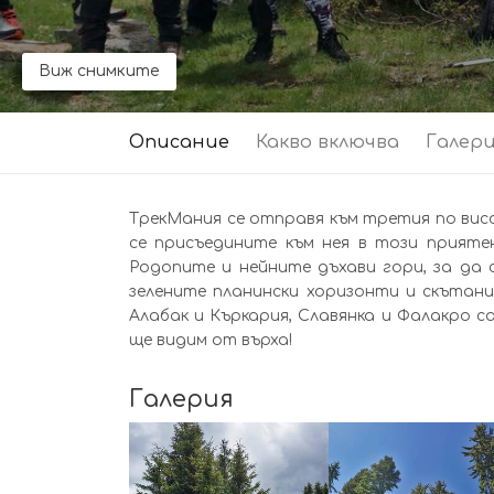
Виж снимките
Описание
Какво включва
Галер
ТрекМания се отправя към третия по висо
се присъедините към нея в този прияте
Родопите и нейните дъхави гори, за да 
зелените планински хоризонти и скътани
Алабак и Къркария, Славянка и Фалакро 
ще видим от върха!
Галерия