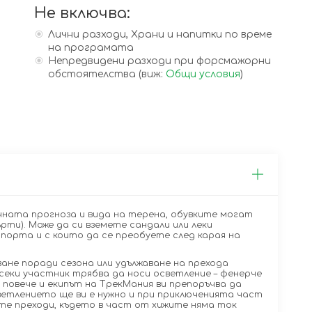
Не включва:
Лични разходи, Храни и напитки по време
на програмата
Непредвидени разходи при форсмажорни
обстоятелства (виж:
Общи условия
)
ната прогноза и вида на терена, обувките могат
рти). Може да си вземете сандали или леки
орта и с които да се преобуете след карая на
ване поради сезона или удължаване на прехода
еки участник трябва да носи осветление – фенерче
 повече и екипът на ТрекМания ви препоръчва да
светлението ще ви е нужно и при приключенията част
те преходи, където в част от хижите няма ток