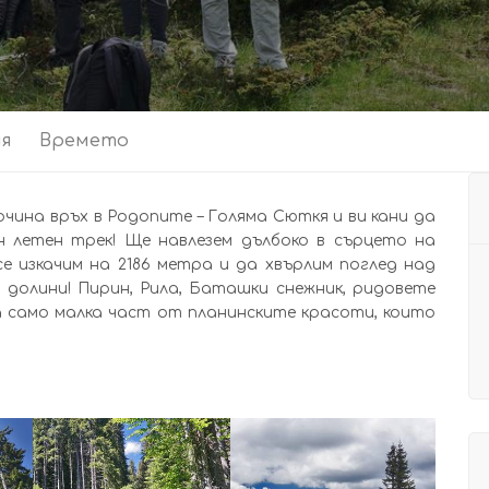
ия
Времето
чина връх в Родопите – Голяма Сюткя и ви кани да
н летен трек! Ще навлезем дълбоко в сърцето на
се изкачим на 2186 метра и да хвърлим поглед над
 долини! Пирин, Рила, Баташки снежник, ридовете
са само малка част от планинските красоти, които