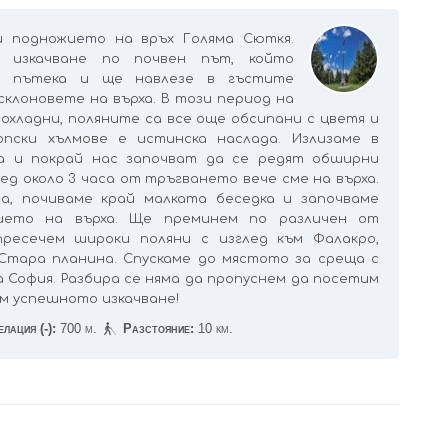
 подножието на връх Голяма Сюткя.
 изкачване по почвен път, който
в пътека и ще навлезе в гъстите
склоновете на върха. В този период на
рохладни, поляните са все още обсипани с цветя и
пски хълмове е истинска наслада. Излизаме в
а и покрай нас започват да се редят обширни
лед около 3 часа от тръгването вече сме на върха.
а, почиваме край малката беседка и започваме
ието на върха. Ще преминем по различен от
ресечем широки поляни с изглед към Фалакро,
Стара планина. Спускаме до мястото за среща с
София. Разбира се няма да пропуснем да посетим
м успешното изкачване!
лация (-):
700 м.
Разстояние:
10 км.