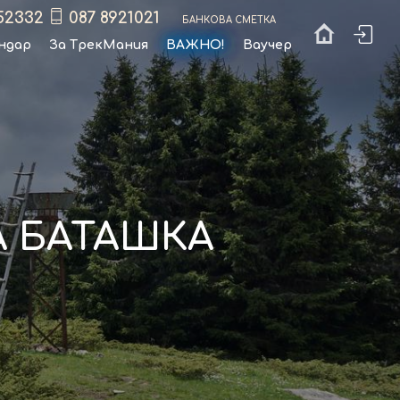
52332
087 8921021
Банкова сметка
ндар
За ТрекМания
ВАЖНО!
Ваучер
А БАТАШКА