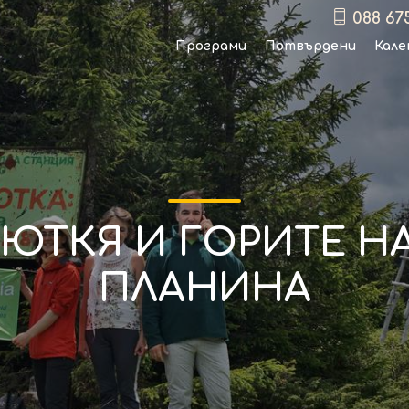
088 67
Програми
Потвърдени
Кале
ЮТКЯ И ГОРИТЕ Н
ПЛАНИНА