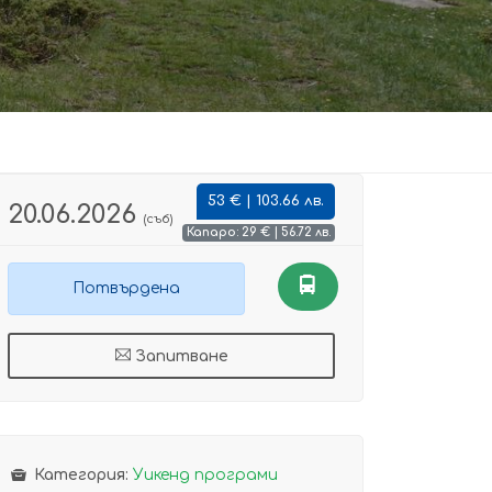
53 € | 103.66 лв.
20.06.2026
(съб)
Капаро: 29 € | 56.72 лв.
Потвърдена
Запитване
Категория:
Уикенд програми