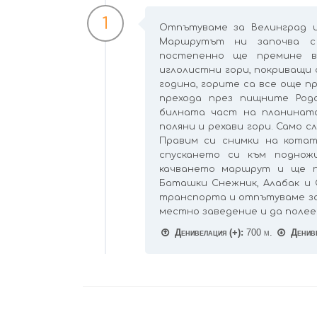
1
Отпътуваме за Велинград и
Маршрутът ни започва с
постепенно ще премине 
иглолистни гори, покриващи 
година, горите са все още п
прехода през пищните Родо
билната част на планинат
поляни и рехави гори. Само с
Правим си снимки на котат
спускането си към поднож
качването маршрут и ще п
Баташки Снежник, Алабак и 
транспорта и отпътуваме за 
местно заведение и да полее
Денивелация (+):
700 м.
Дениве