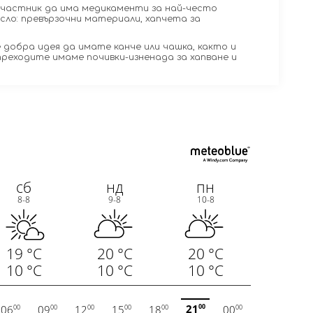
участник да има медикаменти за най-често
сло: превързочни материали, хапчета за
е добра идея да имате канче или чашка, както и
преходите имаме почивки-изненада за хапване и