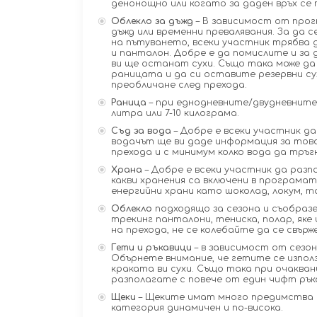
денонощно или когато за даден връх се 
Облекло за дъжд
– В зависимост от прог
дъжд или временни превалявания. За да 
на пътуването, всеки участник трябва 
и панталон. Добре е да помислите и за 
ви ще останат сухи. Също така може да 
раницата и да си оставите резервни су
преобличане след прехода.
Раница
– при еднодневните/двудневните
литра или 7-10 килограма.
Съд за вода
– Добре е всеки участник да
водачът ще ви даде информация за това
прехода и с минимум колко вода да тръг
Храна
– Добре е всеки участник да разп
какви хранения са включени в програмат
енергийни храни като шоколад, локум, тах
Облекло
подходящо за сезона и съобразе
трекинг панталони, тениска, полар, яке 
на прехода, не се колебайте да се свърж
Гети и ръкавици
– в зависимост от сезон
Обърнете внимание, че гетите се използв
краката ви сухи. Също така при очакван
разполагате с повече от един чифт рък
Щеки
– Щеките имат много предимства 
категория динамичен и по-висока.