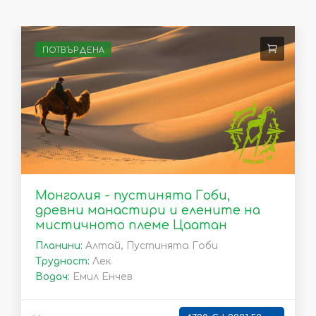
ПОТВЪРДЕНА
Монголия - пустинята Гоби,
древни манастири и елените на
мистичното племе Цаатан
Планини:
Алтай, Пустинята Гоби
Трудност:
Лек
Водач:
Емил Енчев