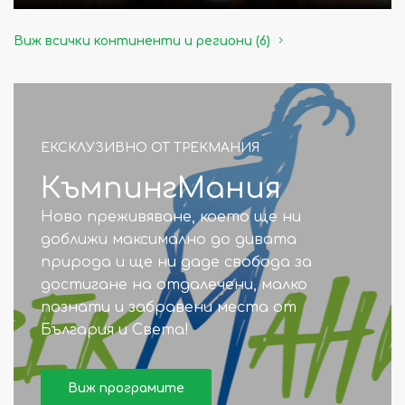
Виж всички континенти и региони (6)
ЕКСКЛУЗИВНО ОТ ТРЕКМАНИЯ
КъмпингМания
Ново преживяване, което ще ни
доближи максимално до дивата
природа и ще ни даде свобода за
достигане на отдалечени, малко
познати и забравени места от
България и Света!
Виж програмите