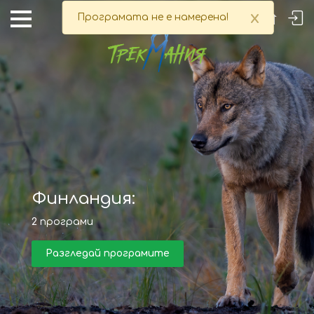
x
Програмата не е намерена!
Финландия:
2
програми
Разгледай програмите