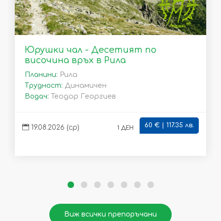
Юрушки чал - Десетият по
височина връх в Рила
Планини:
Рила
Трудност:
Динамичен
Водач:
Теодор Георгиев
60 € | 117.35 лв.
1 ден
19.08.2026 (ср)
Виж всички препоръчани